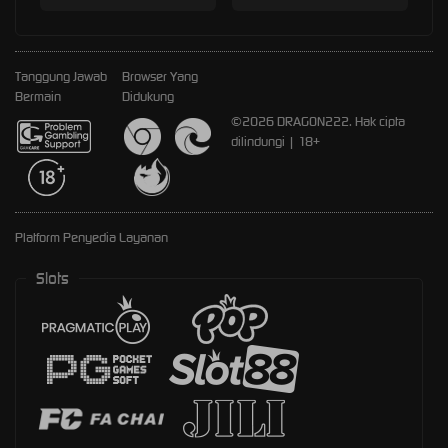
Tanggung Jawab
Browser Yang
Bermain
Didukung
©2026 DRAGON222. Hak cipta
dilindungi | 18+
Platform Penyedia Layanan
Slots