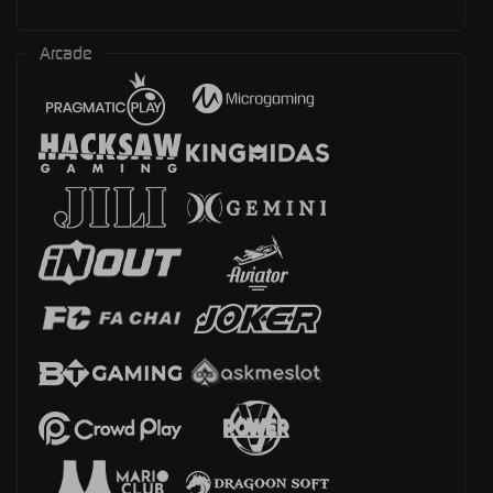
Arcade