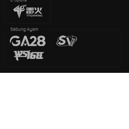
Sabung Ayam