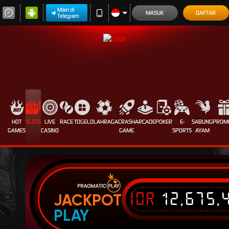
Main di
MASUK
DAFTAR
Telegram
HOT
SLOTS
LIVE
RACE
TOGEL
OLAHRAGA
CRASH
ARCADE
POKER
E-
SABUNG
PROM
GAMES
CASINO
GAME
SPORTS
AYAM
IDR
12,675,
JACKPOT
PLAY