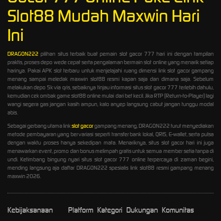
Slot88 Mudah Maxwin Hari
Ini
DRAGON222
pilihan situs terbaik buat pemain slot gacor 777 hari ini dengan tampilan
praktis, proses depo wede cepat serta pengalaman bermain slot online yang menarik setiap
harinya. Pakai APK slot terbaru untuk menjelajahi ruang dimensi link slot gacor gampang
menang sampai meledak maxwin slot88 resmi kapan saja dan dimana saja. Sebelum
melakukan depo 5k via qris, sebaiknya tinjau informasi situs slot gacor 777 terlebih dahulu,
kemudian cek ombak game slot88 online mulai dari bet kecil. Jika RTP (Return-to-Player) lagi
wangi segera gas jangan kasih ampun, kalo anyep langsung cabut jangan tunggu modal
abis.
Sebagai gerbang utama link
slot gacor
gampang menang, DRAGON222 turut menyediakan
metode pembayaran yang bervariasi seperti transfer bank lokal, QRIS, E-wallet, serta pulsa
dengan waktu proses hanya sekedipan mata. Menariknya, situs slot gacor hari ini juga
menawarkan event, promo dan bonus melimpah gratis untuk semua member setia tanpa di
undi. Ketimbang bingung nyari situs slot gacor 777 online terpercaya di zaman begini,
mending langsung aja daftar DRAGON222 spesialis link slot88 resmi gampang menang
maxwin 2026.
Kebijaksanaan
Platform
Kategori
Dukungan
Komunitas