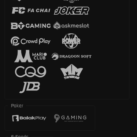
Poker
E-Sports