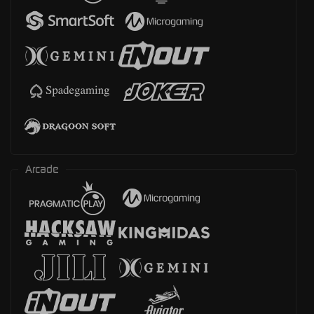
Arcade