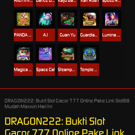
Alien Invasion
Dance Dance Dance
Kaiju Battle
Kart Rush
Speed Runner
PANDA BLESSING
A.I
Guan Yu
Guardian of Gold
Lumina Drift
Magica Owl
Space Cat
Steampunk Heist
Temple of Horus
DRAGON222: Bukti Slot Gacor 777 Online Pake Link Slot88
Mudah Maxwin Hari Ini
DRAGON222: Bukti Slot
Gacor 777 Online Pake Link