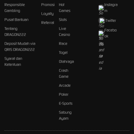
Responsible
Promosi
Hot
Instagra
Gambling
Games
m
Loyalty
Pusat Bantuan
Slots
Twitter
Referral
Tentang
Live
Facebo
DRAGON222
Casino
ok
Deposit Mudah via
Race
QRIS DRAGON222
Togel
Syarat dan
Olahraga
Ketentuan
Crash
Game
Arcade
Poker
E-Sports
Sabung
Ayam