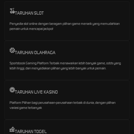
TARUHAN SLOT
Penyedia slot online dengan beragam pilihan game menarik yang memudahkan
pemain untuk mencapai jackpot
TARUHAN OLAHRAGA
Sportsbook Gaming Platform Terbaik menawarkan lebih banyak game, odds yang
lebih tinggi, dan menyediakan pilihan yang lebih banyak untuk pemain.
TARUHAN LIVE KASINO
Platform Pilihan bagi perusahaan-perusahaan terbaik di dunia, dengan pilihan
variasi game terbanyak
TARUHAN TOGEL