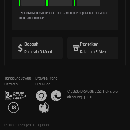
* Selama bank maintenance dan bank offline deposit dan penarikan
tidak dapat diproses
Deposit
Penarikan
Rata-rata 3 Menit
Rata-rata 5 Menit
Tanggung Jawab
Browser Yang
Bermain
Didukung
©2026 DRAGON222. Hak cipta
dilindungi | 18+
Platform Penyedia Layanan