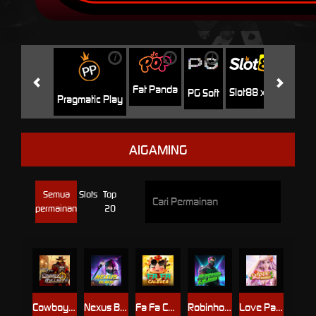
i
i
i
i
i
Facha
Fat Panda
Slot88 x PP
PG Soft
Pragmatic Play
AIGAMING
Semua
Slots
Top
permainan
20
Cowboy Bullseye
Nexus Blade
Fa Fa Caishen
Robinhood Quest
Love Paradise