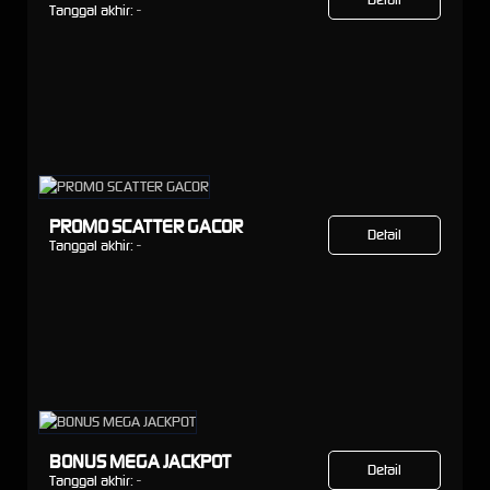
Tanggal akhir:
-
PROMO SCATTER GACOR
Detail
Tanggal akhir:
-
BONUS MEGA JACKPOT
Detail
Tanggal akhir:
-