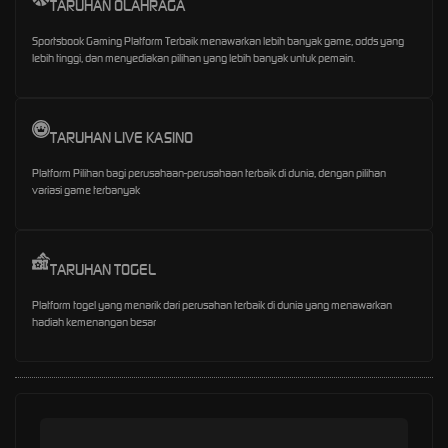
TARUHAN OLAHRAGA
Sportsbook Gaming Platform Terbaik menawarkan lebih banyak game, odds yang
lebih tinggi, dan menyediakan pilihan yang lebih banyak untuk pemain.
TARUHAN LIVE KASINO
Platform Pilihan bagi perusahaan-perusahaan terbaik di dunia, dengan pilihan
variasi game terbanyak
TARUHAN TOGEL
Platform togel yang menarik dari perusahan terbaik di dunia yang menawarkan
hadiah kemenangan besar