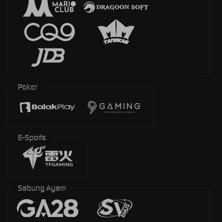
Poker
E-Sports
Sabung Ayam