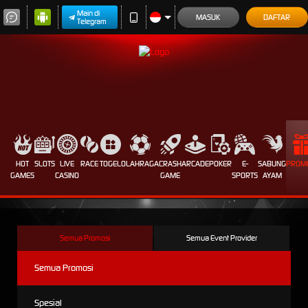
Main di
MASUK
DAFTAR
Telegram
HOT
SLOTS
LIVE
RACE
TOGEL
OLAHRAGA
CRASH
ARCADE
POKER
E-
SABUNG
PROM
GAMES
CASINO
GAME
SPORTS
AYAM
Semua Promosi
Semua Event Provider
Semua Promosi
Spesial