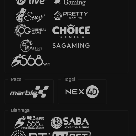
Race
Togel
Olahraga