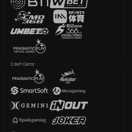
Crash Game