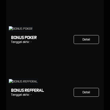
BONUS POKER
Detail
Tanggal akhir:
-
BONUS REFFERAL
Detail
Tanggal akhir:
-