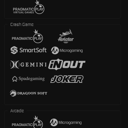
Crash Game
Arcade