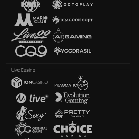
Live Casino