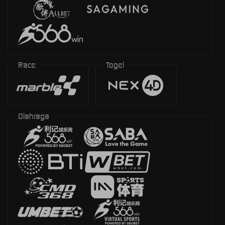
Race
Togel
Olahraga