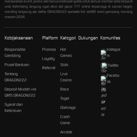
menawarkan event, promo dan bonus melimpah gratis untuk semua member setia tanpa di
undi. Ketimbang bingung nyari situs slot gacor 777 online terpercaya di zaman begini,
mending langsung aja daftar DRAGON222 spesialis link slot88 resmi gampang menang
maxwin 2026.
Kebijaksanaan
Platform
Kategori
Dukungan
Komunitas
Responsible
Promosi
Hot
Instagra
Gambling
Games
m
Loyalty
Pusat Bantuan
Slots
Twitter
Referral
Tentang
Live
Facebo
DRAGON222
Casino
ok
Deposit Mudah via
Race
QRIS DRAGON222
Togel
Syarat dan
Olahraga
Ketentuan
Crash
Game
Arcade