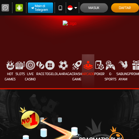
Main di
MASUK
DAFTAR
Telegram
HOT
SLOTS
LIVE
RACE
TOGEL
OLAHRAGA
CRASH
ARCADE
POKER
E-
SABUNG
PROM
GAMES
CASINO
GAME
SPORTS
AYAM