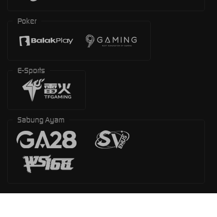
Poker
E-Sports
Sabung Ayam