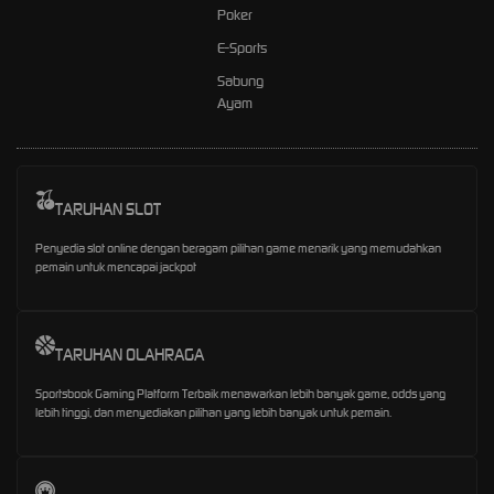
Poker
E-Sports
Sabung
Ayam
TARUHAN SLOT
Penyedia slot online dengan beragam pilihan game menarik yang memudahkan
pemain untuk mencapai jackpot
TARUHAN OLAHRAGA
Sportsbook Gaming Platform Terbaik menawarkan lebih banyak game, odds yang
lebih tinggi, dan menyediakan pilihan yang lebih banyak untuk pemain.