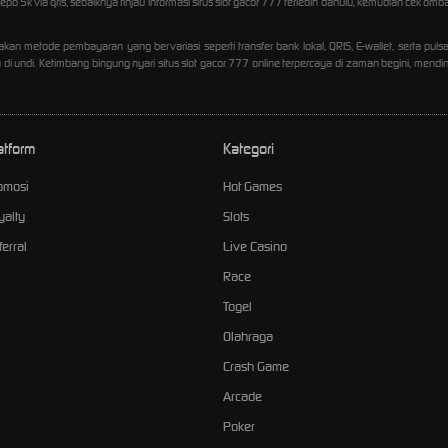
 via qris, sebaiknya tinjau informasi situs slot gacor 777 terlebih dahulu, kemudian cek ombak g
tode pembayaran yang bervariasi seperti transfer bank lokal, QRIS, E-wallet, serta pulsa d
 undi. Ketimbang bingung nyari situs slot gacor 777 online terpercaya di zaman begini, men
atform
Kategori
omosi
Hot Games
yalty
Slots
ferral
Live Casino
Race
Togel
Olahraga
Crash Game
Arcade
Poker