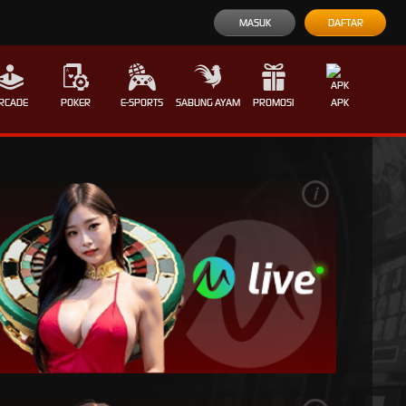
MASUK
DAFTAR
RCADE
POKER
E-SPORTS
SABUNG AYAM
PROMOSI
APK
i