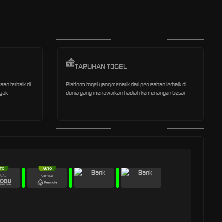
TARUHAN TOGEL
aan terbaik di
Platform togel yang menarik dari perusahan terbaik di
nyak
dunia yang menawarkan hadiah kemenangan besar