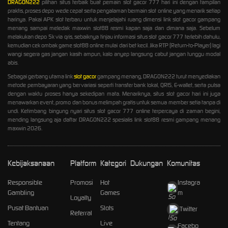
DRAGON222
pilihan situs terbaik buat pemain slot gacor 777 hari ini dengan tampilan
praktis, proses depo wede cepat serta pengalaman bermain slot online yang menarik setiap
harinya. Pakai APK slot terbaru untuk menjelajahi ruang dimensi link slot gacor gampang
menang sampai meledak maxwin slot88 resmi kapan saja dan dimana saja. Sebelum
melakukan depo 5k via qris, sebaiknya tinjau informasi situs slot gacor 777 terlebih dahulu,
kemudian cek ombak game slot88 online mulai dari bet kecil. Jika RTP (Return-to-Player) lagi
wangi segera gas jangan kasih ampun, kalo anyep langsung cabut jangan tunggu modal
abis.
Sebagai gerbang utama link
slot gacor
gampang menang, DRAGON222 turut menyediakan
metode pembayaran yang bervariasi seperti transfer bank lokal, QRIS, E-wallet, serta pulsa
dengan waktu proses hanya sekedipan mata. Menariknya, situs slot gacor hari ini juga
menawarkan event, promo dan bonus melimpah gratis untuk semua member setia tanpa di
undi. Ketimbang bingung nyari situs slot gacor 777 online terpercaya di zaman begini,
mending langsung aja daftar DRAGON222 spesialis link slot88 resmi gampang menang
maxwin 2026.
Kebijaksanaan
Platform
Kategori
Dukungan
Komunitas
Responsible
Promosi
Hot
Instagra
Gambling
Games
m
Loyalty
Pusat Bantuan
Slots
Twitter
Referral
Tentang
Live
Facebo