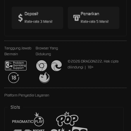
Deposit
Penarikan
Rata-rata 3 Menit
Rata-rata 5 Menit
Tanggung Jawab
Browser Yang
Bermain
Didukung
©2026 DRAGON222. Hak cipta
dilindungi | 18+
Platform Penyedia Layanan
Slots