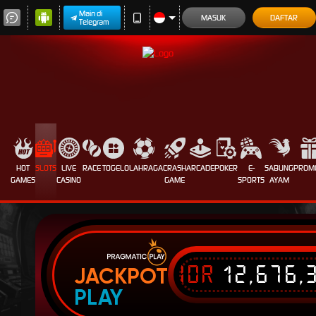
Main di
MASUK
DAFTAR
Telegram
HOT
SLOTS
LIVE
RACE
TOGEL
OLAHRAGA
CRASH
ARCADE
POKER
E-
SABUNG
PROM
GAMES
CASINO
GAME
SPORTS
AYAM
IDR
12,676,
JACKPOT
PLAY